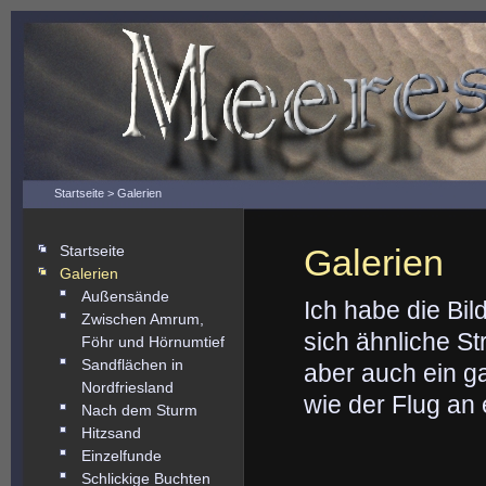
Startseite
> Galerien
Startseite
Galerien
Galerien
Außensände
Ich habe die Bil
Zwischen Amrum,
sich ähnliche St
Föhr und Hörnumtief
Sandflächen in
aber auch ein g
Nordfriesland
wie der Flug an
Nach dem Sturm
Hitzsand
Einzelfunde
Schlickige Buchten